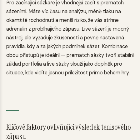
Pro začínající sázkaře je vhodnější začít s prematch
sázeními. Máte víc času na analýzu, méně tlaku na
okamžité rozhodnutí a menší riziko, že vás strhne
adrenalin z probíhajícího zápasu. Live sázení je mocný
nástroj, ale vyžaduje zkušenosti a pevně nastavená
pravidla, kdy a za jakých podmínek sázet. Kombinace
obou přístupů je ideální — prematch sázky tvoří stabilní
základ portfolia a live sázky slouží jako doplněk pro
situace, kde vidíte jasnou příležitost přímo během hry.
Klíčové faktory ovlivňující výsledek tenisového
zápasu