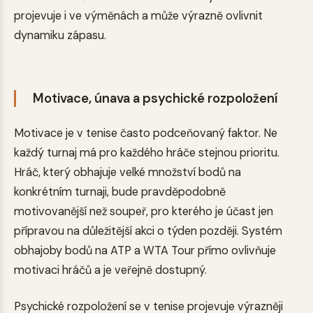
projevuje i ve výměnách a může výrazně ovlivnit
dynamiku zápasu.
Motivace, únava a psychické rozpoložení
Motivace je v tenise často podceňovaný faktor. Ne
každý turnaj má pro každého hráče stejnou prioritu.
Hráč, který obhajuje velké množství bodů na
konkrétním turnaji, bude pravděpodobně
motivovanější než soupeř, pro kterého je účast jen
přípravou na důležitější akci o týden později. Systém
obhajoby bodů na ATP a WTA Tour přímo ovlivňuje
motivaci hráčů a je veřejně dostupný.
Psychické rozpoložení se v tenise projevuje výrazněji