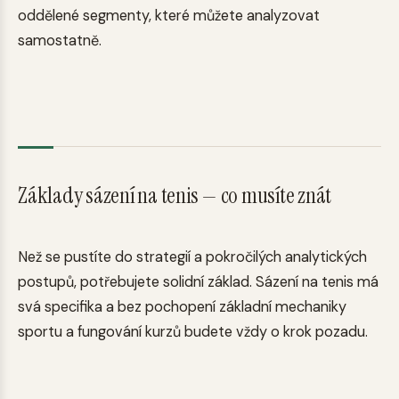
oddělené segmenty, které můžete analyzovat
samostatně.
Základy sázení na tenis — co musíte znát
Než se pustíte do strategií a pokročilých analytických
postupů, potřebujete solidní základ. Sázení na tenis má
svá specifika a bez pochopení základní mechaniky
sportu a fungování kurzů budete vždy o krok pozadu.