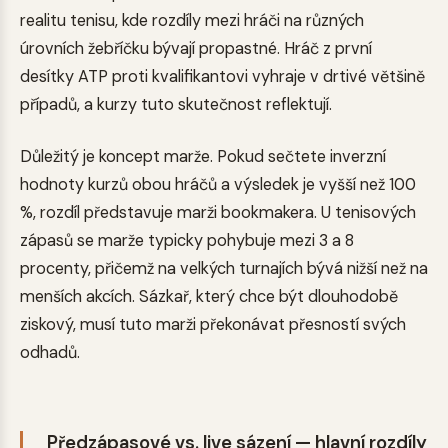
realitu tenisu, kde rozdíly mezi hráči na různých
úrovních žebříčku bývají propastné. Hráč z první
desítky ATP proti kvalifikantovi vyhraje v drtivé většině
případů, a kurzy tuto skutečnost reflektují.
Důležitý je koncept marže. Pokud sečtete inverzní
hodnoty kurzů obou hráčů a výsledek je vyšší než 100
%, rozdíl představuje marži bookmakera. U tenisových
zápasů se marže typicky pohybuje mezi 3 a 8
procenty, přičemž na velkých turnajích bývá nižší než na
menších akcích. Sázkař, který chce být dlouhodobě
ziskový, musí tuto marži překonávat přesností svých
odhadů.
Předzápasové vs. live sázení — hlavní rozdíly