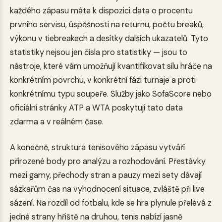
každého zápasu máte k dispozici data o procentu
prvního servisu, úspěšnosti na returnu, počtu breaků,
výkonu v tiebreakech a desítky dalších ukazatelů. Tyto
statistiky nejsou jen čísla pro statistiky — jsou to
nástroje, které vám umožňují kvantifikovat sílu hráče na
konkrétním povrchu, v konkrétní fázi turnaje a proti
konkrétnímu typu soupeře. Služby jako SofaScore nebo
oficiální stránky ATP a WTA poskytují tato data
zdarma a v reálném čase.
A konečně, struktura tenisového zápasu vytváří
přirozené body pro analýzu a rozhodování. Přestávky
mezi gamy, přechody stran a pauzy mezi sety dávají
sázkařům čas na vyhodnocení situace, zvláště při live
sázení. Na rozdíl od fotbalu, kde se hra plynule přelévá z
jedné strany hřiště na druhou, tenis nabízí jasně