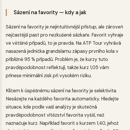
Sázení na favority — kdy a jak
Sázení na favority je nejintuitivnější přístup, ale zároveň
nejčastější past pro nezkušené sázkaře. Favorit vyhraje
ve většině případů, to je pravda. Na ATP Tour vyhrává
nasazená jednička grandslamu zápasy prvního kola v
přibližně 95 % případů. Problém je, že kurzy tuto
pravděpodobnost reflektují, takže kurz 1,05 vám
přinese minimální zisk při vysokém riziku.
Klíčem k úspěšnému sázení na favority je selektivita.
Nesázejte na každého favorita automaticky. Hledejte
situace, kde podle vaší analýzy je skutečná
pravděpodobnost vítězství favorita vyšší, než
naznačuje kurz. Například favorit s kurzem 1,40, jehož