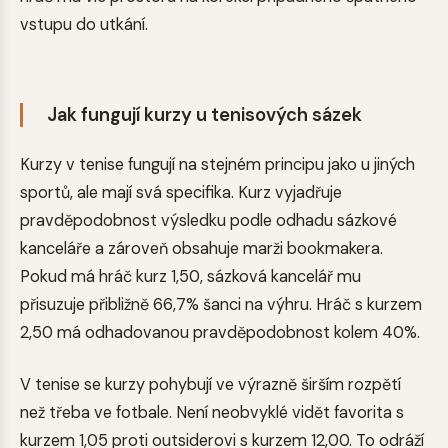
vstupu do utkání.
Jak fungují kurzy u tenisových sázek
Kurzy v tenise fungují na stejném principu jako u jiných
sportů, ale mají svá specifika. Kurz vyjadřuje
pravděpodobnost výsledku podle odhadu sázkové
kanceláře a zároveň obsahuje marži bookmakera.
Pokud má hráč kurz 1,50, sázková kancelář mu
přisuzuje přibližně 66,7% šanci na výhru. Hráč s kurzem
2,50 má odhadovanou pravděpodobnost kolem 40%.
V tenise se kurzy pohybují ve výrazně širším rozpětí
než třeba ve fotbale. Není neobvyklé vidět favorita s
kurzem 1,05 proti outsiderovi s kurzem 12,00. To odráží