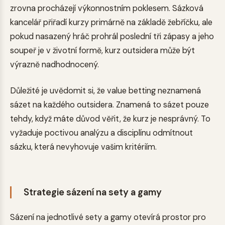
zrovna procházejí výkonnostním poklesem. Sázková
kancelář přiřadí kurzy primárně na základě žebříčku, ale
pokud nasazený hráč prohrál poslední tři zápasy a jeho
soupeř je v životní formě, kurz outsidera může být
výrazně nadhodnocený.
Důležité je uvědomit si, že value betting neznamená
sázet na každého outsidera. Znamená to sázet pouze
tehdy, když máte důvod věřit, že kurz je nesprávný. To
vyžaduje poctivou analýzu a disciplínu odmítnout
sázku, která nevyhovuje vašim kritériím.
Strategie sázení na sety a gamy
Sázení na jednotlivé sety a gamy otevírá prostor pro